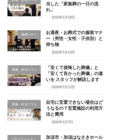
葬儀・終活コラム
当した「家族葬の一日の流
れ」
2026年5月18日
お通夜・お葬式での服装マナ
葬儀マナー
ー（男性・女性・子供別）と
持ち物
2026年5月14日
「安くて後悔した葬儀」と
葬儀・終活コラム
「安くて良かった葬儀」の違
いを スタッフが解説します
2026年5月12日
自宅に安置できない場合はど
葬儀・終活コラム
うなるの？安置施設の利用方
法と費用
2026年5月7日
加須市・加須はなさきホール
メモリアルトネエ