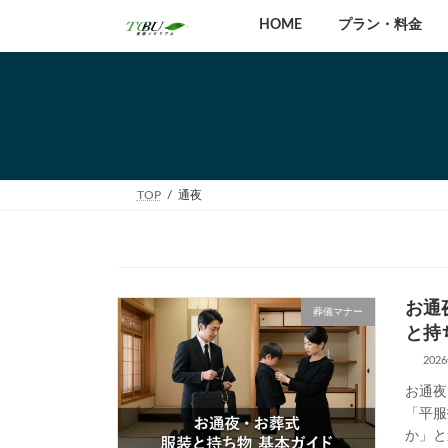
コ
ナ
HOME
プラン・料金
ン
ビ
テ
ゲ
ン
ー
ツ
シ
へ
ョ
ス
ン
キ
に
ッ
移
TOP
通夜
プ
動
お通
葬儀マナー
と持
202
お通夜
「平服
か」と