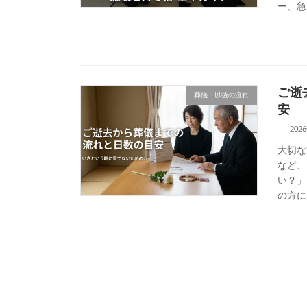
ー、急
ご逝
葬儀・以後の流れ
安
202
大切な
など、
い？」
の方に