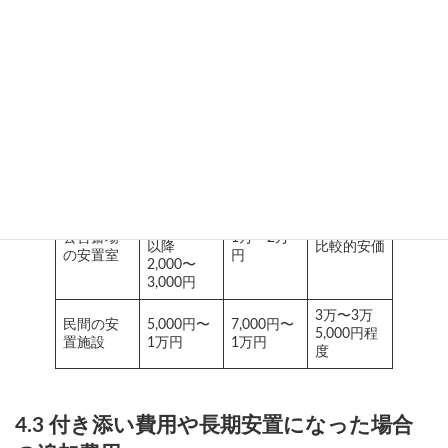
でのスケジュールを早めに確認しておくことが重要です。
ドライア
施設利用
安置場所
イス費（1
2日間の合
料（1日あ
の種類
日あた
計目安
たり）
り）
葬儀社・
5,000円〜
1万〜2万
3万〜15万
斎場の安
3万円
円
円
置室
1日目無
料・2日目
公営斎場
1万〜2万
以降
比較的安価
の安置室
円
2,000〜
3,000円
3万〜3万
民間の安
5,000円〜
7,000円〜
5,000円程
置施設
1万円
1万円
度
4.3 付き添い費用や長期安置になった場合