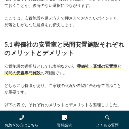
ておくことが、後悔のない選択につながります。
ここでは、安置施設を選ぶうえで押さえておきたいポイントと、
見落としがちな注意点をお伝えします。
5.1 葬儀社の安置室と民間安置施設それぞれ
のメリットとデメリット
安置施設の選択肢として代表的なのが、
葬儀社・斎場の安置室と
民間の安置専門施設
の2種類です。
どちらにも特徴があり、ご家族の状況や希望に合わせて選ぶこと
が重要です。
以下の表で、それぞれのメリットとデメリットを整理しました。
葬儀社・斎場
民間の安置専門
比較項目
の安置室
施設
お急ぎの方はこちら
資料請求
よくある質問