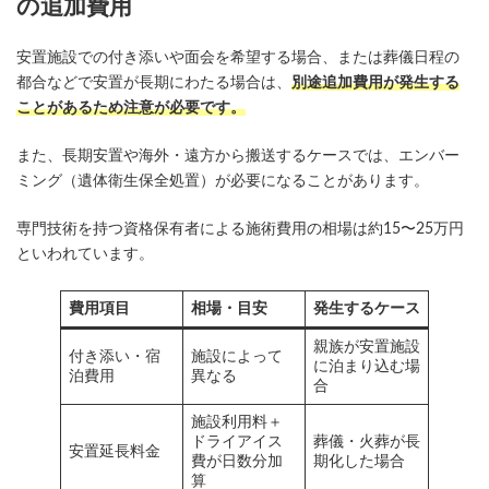
の追加費用
安置施設での付き添いや面会を希望する場合、または葬儀日程の
都合などで安置が長期にわたる場合は、
別途追加費用が発生する
ことがあるため注意が必要です。
また、長期安置や海外・遠方から搬送するケースでは、エンバー
ミング（遺体衛生保全処置）が必要になることがあります。
専門技術を持つ資格保有者による施術費用の相場は約15〜25万円
といわれています。
費用項目
相場・目安
発生するケース
親族が安置施設
付き添い・宿
施設によって
に泊まり込む場
泊費用
異なる
合
施設利用料＋
ドライアイス
葬儀・火葬が長
安置延長料金
費が日数分加
期化した場合
算