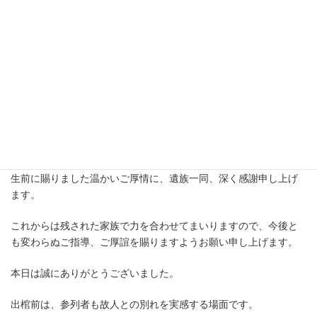
ます。
告別式終了時の挨拶と内容が重なりやすいため、出棺前では「最
後のお見送り」に対するお礼を中心にするとよいでしょう。
本日はお忙しい中、最後までお見送りいただき、誠にありがとう
ございます。
皆様にお見送りいただき、故人も安らかな旅立ちができるものと
存じます。
生前に賜りました温かいご厚情に、遺族一同、深く感謝申し上げ
ます。
これからは残された家族で力を合わせてまいりますので、今後と
も変わらぬご指導、ご厚誼を賜りますようお願い申し上げます。
本日は誠にありがとうございました。
出棺前は、参列者も故人との別れを実感する場面です。