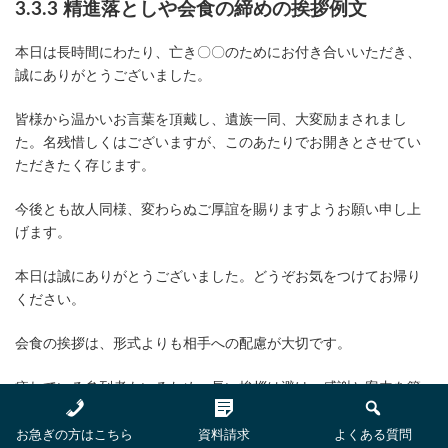
3.3.3 精進落としや会食の締めの挨拶例文
本日は長時間にわたり、亡き〇〇のためにお付き合いいただき、
誠にありがとうございました。
皆様から温かいお言葉を頂戴し、遺族一同、大変励まされまし
た。名残惜しくはございますが、このあたりでお開きとさせてい
ただきたく存じます。
今後とも故人同様、変わらぬご厚誼を賜りますようお願い申し上
げます。
本日は誠にありがとうございました。どうぞお気をつけてお帰り
ください。
会食の挨拶は、形式よりも相手への配慮が大切です。
疲れている参列者もいるため、長い挨拶は避け、感謝と案内を簡
潔に伝えましょう。
お急ぎの方はこちら
資料請求
よくある質問