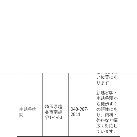
であり、高
獨協医科
埼玉県越
度な医療設
大学埼玉
048-965-
谷市南越
備を備えて
1111
医療セン
谷2-1-50
います。斎
ター
場までは車
で20分程
度です。
隣接する吉
川市の基幹
病院。斎場
埼玉県吉
吉川中央
048-982-
からも車で
川市平沼
8311
総合病院
15分ほど
111
と比較的近
い位置にあ
ります。
新越谷駅・
南越谷駅か
ら徒歩すぐ
埼玉県越
南越谷病
048-987-
の距離にあ
谷市南越
2811
院
り、内科・
谷1-4-63
外科など幅
広く対応し
ています。