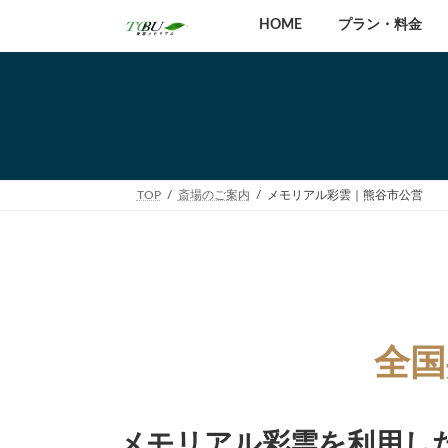
コ
ナ
HOME
プラン・料金
ン
ビ
テ
ゲ
ン
ー
ツ
シ
へ
ョ
ス
ン
キ
に
ッ
移
TOP
斎場のご案内
メモリアル彩雲｜熊谷市公営
プ
動
全国
メモリアル彩雲を利用し